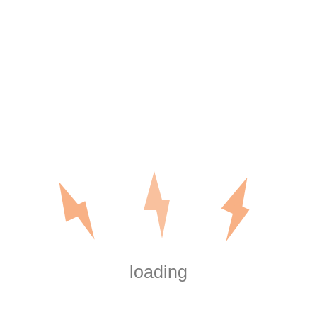
M
T
W
T
F
S
S
1
2
3
4
5
6
7
8
9
10
11
12
13
14
15
16
17
18
19
20
21
22
23
24
25
26
27
28
29
30
31
August 2026
« Aug
Tags
loading
amet
dolor